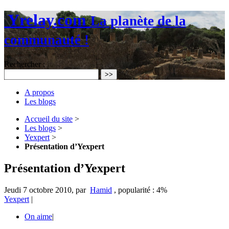
Yrelay.com
La planète de la
communauté !
Rechercher :
>>
A propos
Les blogs
Accueil du site
>
Les blogs
>
Yexpert
>
Présentation d’Yexpert
Présentation d’Yexpert
Jeudi 7 octobre 2010
,
par
Hamid
,
popularité : 4%
Yexpert
|
On aime
|