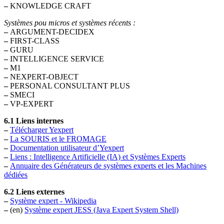
–
KNOWLEDGE CRAFT
Systèmes pou micros et systèmes récents :
–
ARGUMENT-DECIDEX
–
FIRST-CLASS
–
GURU
–
INTELLIGENCE SERVICE
–
M1
–
NEXPERT-OBJECT
–
PERSONAL CONSULTANT PLUS
–
SMECI
–
VP-EXPERT
6.1 Liens internes
–
Télécharger Yexpert
–
La SOURIS et le FROMAGE
–
Documentation utilisateur d’Yexpert
–
Liens : Intelligence Artificielle (IA) et Systèmes Experts
–
Annuaire des Générateurs de systèmes experts et les Machines
dédiées
6.2 Liens externes
–
Système expert - Wikipedia
–
(en)
Système expert JESS (Java Expert System Shell)