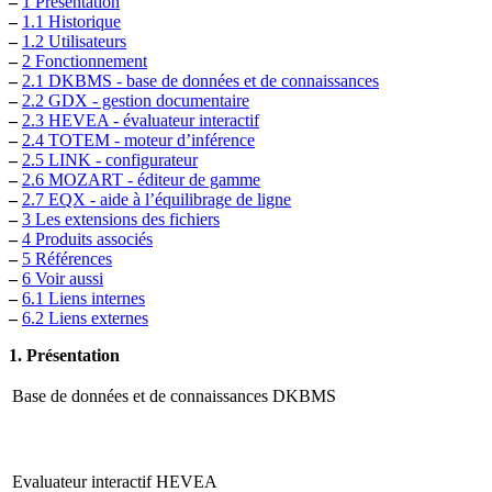
–
1 Présentation
–
1.1 Historique
–
1.2 Utilisateurs
–
2 Fonctionnement
–
2.1 DKBMS - base de données et de connaissances
–
2.2 GDX - gestion documentaire
–
2.3 HEVEA - évaluateur interactif
–
2.4 TOTEM - moteur d’inférence
–
2.5 LINK - configurateur
–
2.6 MOZART - éditeur de gamme
–
2.7 EQX - aide à l’équilibrage de ligne
–
3 Les extensions des fichiers
–
4 Produits associés
–
5 Références
–
6 Voir aussi
–
6.1 Liens internes
–
6.2 Liens externes
1. Présentation
Base de données et de connaissances DKBMS
Evaluateur interactif HEVEA